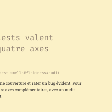
tests valent
quatre axes
test‑smells
flakiness
audit
nne couverture et rater un bug évident. Pour
uatre axes complémentaires, avec un audit
t.