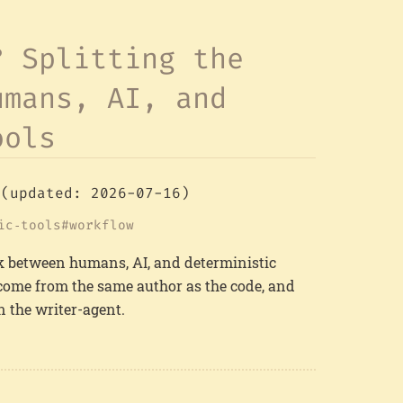
? Splitting the
umans, AI, and
ools
(updated: 2026-07-16)
ic‑tools
workflow
work between humans, AI, and deterministic
s come from the same author as the code, and
n the writer-agent.