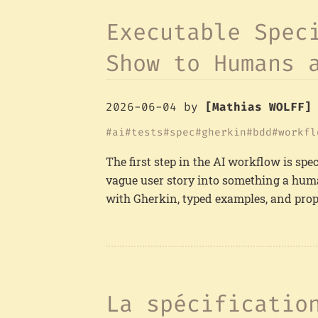
Executable Spec
Show to Humans 
2026-06-04
by
[Mathias WOLFF]
ai
tests
spec
gherkin
bdd
workfl
The first step in the AI workflow is spe
vague user story into something a hum
with Gherkin, typed examples, and prop
La spécificatio