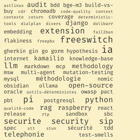
audit
bdd
bge-m3
build-vs-
astlinux
buy
chromadb
cdr
code-quality
context
coverage
contexte
coturn
deterministic-
django
tools
dialplan
divers
dolibarr
extension
embedding
fail2ban
freeswitch
flakiness
freepbx
ia
gherkin
gin
go
gorm
hypothesis
kamailio
internet
knowledge-base
llm
methodology
markdown
mcp
msw
multi-agent
mutation-testing
méthodologie
mysql
nomic
open-source
obsidian
ollama
oracle
owasp
pact
outils-déterministes
pi
python
pbt
postgresql
rag
raspberry
react
qualité-code
release
sandbox
sbc
rtp
securite
security
sip
spec
sécurité
tdd
stt
stun
telephonie
test-smells