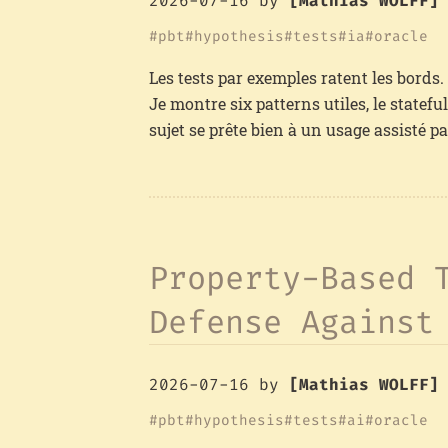
2026-07-16
by
[Mathias WOLFF]
pbt
hypothesis
tests
ia
oracle
Les tests par exemples ratent les bords.
Je montre six patterns utiles, le statef
sujet se prête bien à un usage assisté pa
Property-Based 
Defense Against
2026-07-16
by
[Mathias WOLFF]
pbt
hypothesis
tests
ai
oracle