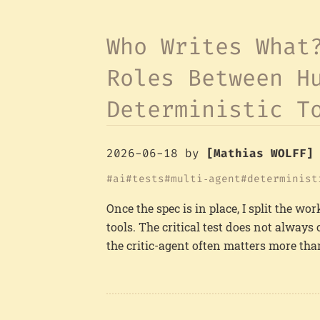
Who Writes What
Roles Between H
Deterministic T
2026-06-18
by
[Mathias WOLFF]
ai
tests
multi‑agent
determinist
Once the spec is in place, I split the 
tools. The critical test does not alway
the critic-agent often matters more tha