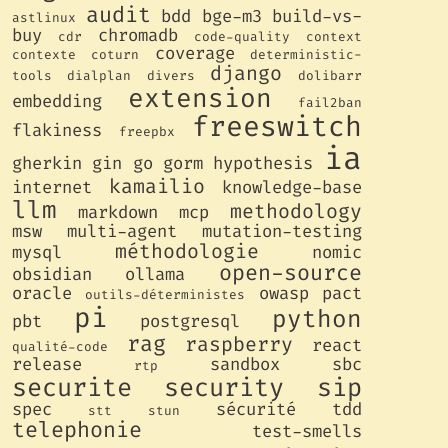
audit
bdd
bge-m3
build-vs-
astlinux
buy
chromadb
cdr
code-quality
context
coverage
contexte
coturn
deterministic-
django
tools
dialplan
divers
dolibarr
extension
embedding
fail2ban
freeswitch
flakiness
freepbx
ia
gherkin
gin
go
gorm
hypothesis
kamailio
internet
knowledge-base
llm
methodology
markdown
mcp
msw
multi-agent
mutation-testing
méthodologie
mysql
nomic
open-source
obsidian
ollama
oracle
owasp
pact
outils-déterministes
pi
python
pbt
postgresql
rag
raspberry
react
qualité-code
release
sandbox
sbc
rtp
securite
security
sip
spec
sécurité
tdd
stt
stun
telephonie
test-smells