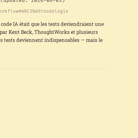
(updated: 2026-06-03)
orkflow
m%C3%A9thodologie
 code IA était que les tests deviendraient une
 par Kent Beck, ThoughtWorks et plusieurs
 les tests deviennent indispensables — mais le