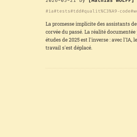
2026-05-21
by
[Mathias WOLFF]
ia
tests
tdd
qualit%C3%A9‑code
w
La promesse implicite des assistants de
corvée du passé. La réalité documentée
études de 2025 est l'inverse : avec l'IA,
travail s'est déplacé.