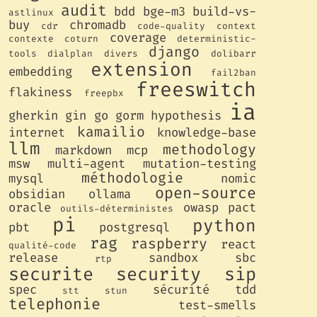
audit
bdd
bge-m3
build-vs-
astlinux
buy
chromadb
cdr
code-quality
context
coverage
contexte
coturn
deterministic-
django
tools
dialplan
divers
dolibarr
extension
embedding
fail2ban
freeswitch
flakiness
freepbx
ia
gherkin
gin
go
gorm
hypothesis
kamailio
internet
knowledge-base
llm
methodology
markdown
mcp
msw
multi-agent
mutation-testing
méthodologie
mysql
nomic
open-source
obsidian
ollama
oracle
owasp
pact
outils-déterministes
pi
python
pbt
postgresql
rag
raspberry
react
qualité-code
release
sandbox
sbc
rtp
securite
security
sip
spec
sécurité
tdd
stt
stun
telephonie
test-smells