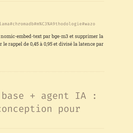
lama
chromadb
m%C3%A9thodologie
wazo
r nomic-embed-text par bge-m3 et supprimer la
e rappel de 0,45 à 0,95 et divisé la latence par
 base + agent IA :
conception pour