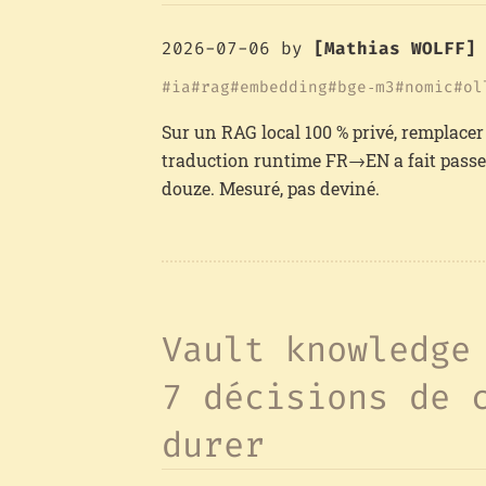
2026-07-06
by
[Mathias WOLFF]
ia
rag
embedding
bge‑m3
nomic
ol
Sur un RAG local 100 % privé, remplace
traduction runtime FR→EN a fait passer l
douze. Mesuré, pas deviné.
Vault knowledge
7 décisions de 
durer