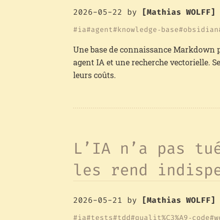
2026-05-22
by
[Mathias WOLFF]
ia
agent
knowledge‑base
obsidian
Une base de connaissance Markdown pe
agent IA et une recherche vectorielle. 
leurs coûts.
L’IA n’a pas tu
les rend indisp
2026-05-21
by
[Mathias WOLFF]
ia
tests
tdd
qualit%C3%A9‑code
w