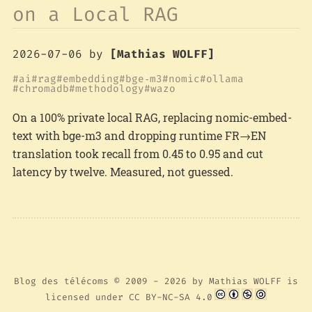
on a Local RAG
2026-07-06
by
[Mathias WOLFF]
ai
rag
embedding
bge‑m3
nomic
ollama
chromadb
methodology
wazo
On a 100% private local RAG, replacing nomic-embed-
text with bge-m3 and dropping runtime FR→EN
translation took recall from 0.45 to 0.95 and cut
latency by twelve. Measured, not guessed.
Blog des télécoms
© 2009 - 2026 by
Mathias WOLFF
is
licensed under
CC BY-NC-SA 4.0