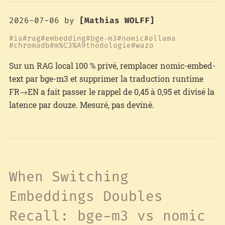
2026-07-06
by
[Mathias WOLFF]
ia
rag
embedding
bge‑m3
nomic
ollama
chromadb
m%C3%A9thodologie
wazo
Sur un RAG local 100 % privé, remplacer nomic-embed-
text par bge-m3 et supprimer la traduction runtime
FR→EN a fait passer le rappel de 0,45 à 0,95 et divisé la
latence par douze. Mesuré, pas deviné.
When Switching
Embeddings Doubles
Recall: bge-m3 vs nomic