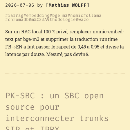
2026-07-06
by
[Mathias WOLFF]
ia
rag
embedding
bge‑m3
nomic
ollama
chromadb
m%C3%A9thodologie
wazo
Sur un RAG local 100 % privé, remplacer nomic-embed-
text par bge-m3 et supprimer la traduction runtime
FR→EN a fait passer le rappel de 0,45 à 0,95 et divisé la
latence par douze. Mesuré, pas deviné.
PK-SBC : un SBC open
source pour
interconnecter trunks
SIP et IPBX