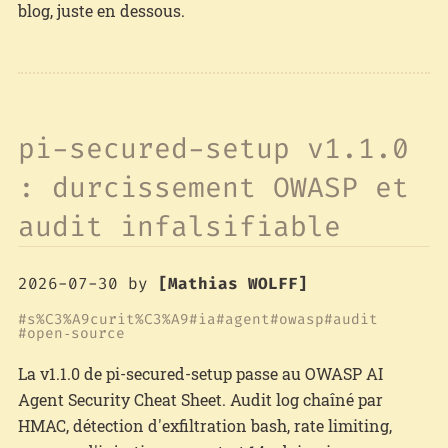
blog, juste en dessous.
pi-secured-setup v1.1.0
: durcissement OWASP et
audit infalsifiable
2026-07-30
by
[Mathias WOLFF]
s%C3%A9curit%C3%A9
ia
agent
owasp
audit
open‑source
La v1.1.0 de pi-secured-setup passe au OWASP AI
Agent Security Cheat Sheet. Audit log chaîné par
HMAC, détection d'exfiltration bash, rate limiting,