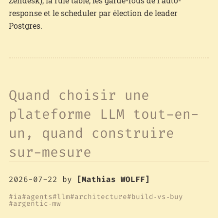
Zendesk), la rule table, les garde-fous de l'auto-
response et le scheduler par élection de leader
Postgres.
Quand choisir une
plateforme LLM tout-en-
un, quand construire
sur-mesure
2026-07-22
by
[Mathias WOLFF]
ia
agents
llm
architecture
build‑vs‑buy
argentic‑mw