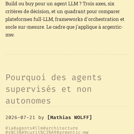
Build ou buy pour un agent LLM ? Trois axes, six
critères de décision, et un quadrant pour comparer
plateformes full-LLM, frameworks d'orchestration et
socle sur-mesure. Le cadre que j'applique à argentic-
mw.
Pourquoi des agents
supervisés et non
autonomes
2026-07-21
by
[Mathias WOLFF]
ia
agents
llm
architecture
s%C3%A9curit%C3%A9
argentic‑mw