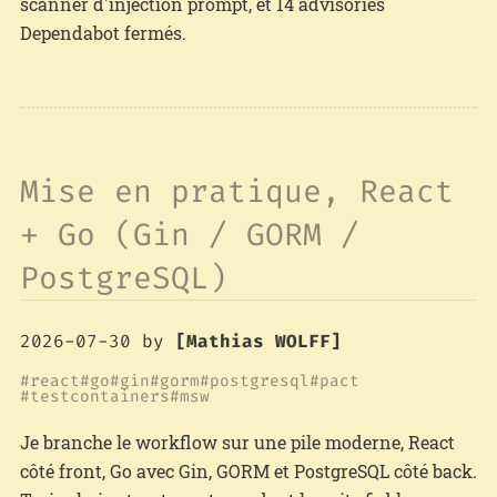
scanner d'injection prompt, et 14 advisories
Dependabot fermés.
Mise en pratique, React
+ Go (Gin / GORM /
PostgreSQL)
2026-07-30
by
[Mathias WOLFF]
react
go
gin
gorm
postgresql
pact
testcontainers
msw
Je branche le workflow sur une pile moderne, React
côté front, Go avec Gin, GORM et PostgreSQL côté back.